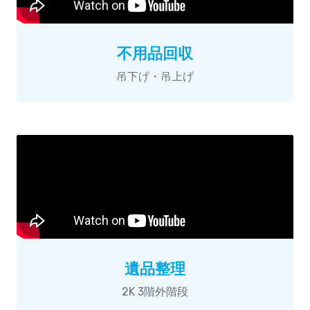
不用品回収
吊下げ・吊上げ
遺品整理
2K 3階外階段