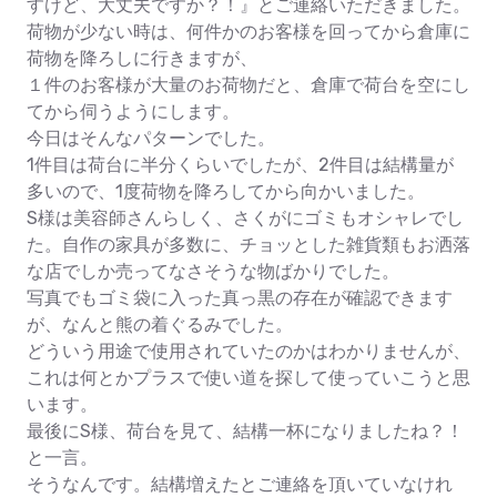
すけど、大丈夫ですか？！』とご連絡いただきました。
荷物が少ない時は、何件かのお客様を回ってから倉庫に
荷物を降ろしに行きますが、
１件のお客様が大量のお荷物だと、倉庫で荷台を空にし
てから伺うようにします。
今日はそんなパターンでした。
1件目は荷台に半分くらいでしたが、2件目は結構量が
多いので、1度荷物を降ろしてから向かいました。
S様は美容師さんらしく、さくがにゴミもオシャレでし
た。自作の家具が多数に、チョッとした雑貨類もお洒落
な店でしか売ってなさそうな物ばかりでした。
写真でもゴミ袋に入った真っ黒の存在が確認できます
が、なんと熊の着ぐるみでした。
どういう用途で使用されていたのかはわかりませんが、
これは何とかプラスで使い道を探して使っていこうと思
います。
最後にS様、荷台を見て、結構一杯になりましたね？！
と一言。
そうなんです。結構増えたとご連絡を頂いていなけれ