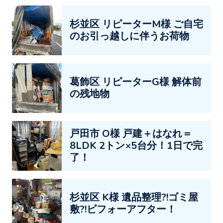
杉並区 リピーターM様 ご自宅
のお引っ越しに伴うお荷物
葛飾区 リピーターG様 解体前
の残地物
戸田市 O様 戸建＋はなれ＝
8LDK 2トン×5台分！1日で完
了！
杉並区 K様 遺品整理?!ゴミ屋
敷?!ビフォーアフター！