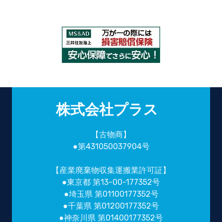
株式会社プラス
【古物商】
●第431050037904号
【産業廃棄物収集運搬業許可証】
●東京都 第13-00-177352号
●埼玉県 第01100177352号
●千葉県 第01200177352号
●神奈川県 第01400177352号