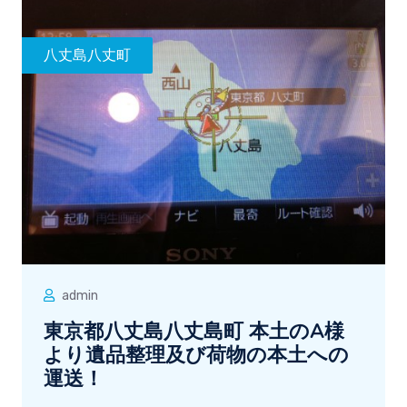
八丈島八丈町
admin
東京都八丈島八丈島町 本土のA様
より遺品整理及び荷物の本土への
運送！