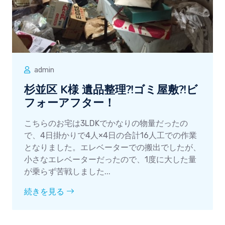
admin
杉並区 K様 遺品整理?!ゴミ屋敷?!ビ
フォーアフター！
こちらのお宅は3LDKでかなりの物量だったの
で、4日掛かりで4人×4日の合計16人工での作業
となりました。エレベーターでの搬出でしたが、
小さなエレベーターだったので、1度に大した量
が乗らず苦戦しました...
続きを見る