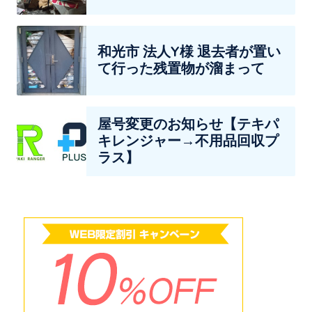
和光市 法人Y様 退去者が置い
て行った残置物が溜まって
屋号変更のお知らせ【テキパ
キレンジャー→不用品回収プ
ラス】