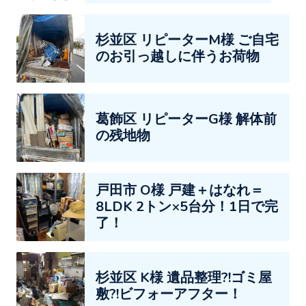
杉並区 リピーターM様 ご自宅
のお引っ越しに伴うお荷物
葛飾区 リピーターG様 解体前
の残地物
戸田市 O様 戸建＋はなれ＝
8LDK 2トン×5台分！1日で完
了！
杉並区 K様 遺品整理?!ゴミ屋
敷?!ビフォーアフター！