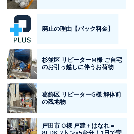
廃止の理由【パック料金】
杉並区 リピーターM様 ご自宅
のお引っ越しに伴うお荷物
葛飾区 リピーターG様 解体前
の残地物
戸田市 O様 戸建＋はなれ＝
8LDK 2トン×5台分！1日で完