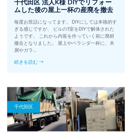
千代田区 法人K様 DIYでリフォー
ムした後の屋上一杯の産廃を撤去
毎度お世話になってます。 DIYにしては本格的す
ぎる感じですが、 ビルの1室をDIYで解体された
ようです。 これから内装を作っていく前に廃材
撤去となりました。 屋上やベランダ一杯に、木
屑やガラ...
続きを読む
千代田区