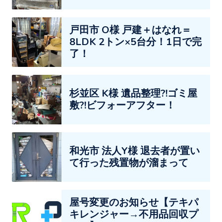
戸田市 O様 戸建＋はなれ＝
8LDK 2トン×5台分！1日で完
了！
杉並区 K様 遺品整理?!ゴミ屋
敷?!ビフォーアフター！
和光市 法人Y様 退去者が置い
て行った残置物が溜まって
屋号変更のお知らせ【テキパ
キレンジャー→不用品回収プ