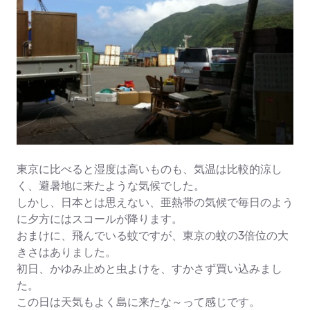
東京に比べると湿度は高いものも、気温は比較的涼し
く、避暑地に来たような気候でした。
しかし、日本とは思えない、亜熱帯の気候で毎日のよう
に夕方にはスコールが降ります。
おまけに、飛んでいる蚊ですが、東京の蚊の3倍位の大
きさはありました。
初日、かゆみ止めと虫よけを、すかさず買い込みまし
た。
この日は天気もよく島に来たな～って感じです。