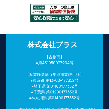
株式会社プラス
【古物商】
●第431050037904号
【産業廃棄物収集運搬業許可証】
●東京都 第13-00-177352号
●埼玉県 第01100177352号
●千葉県 第01200177352号
●神奈川県 第01400177352号