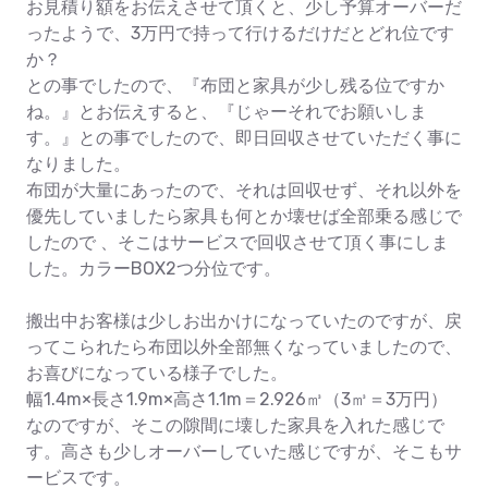
お見積り額をお伝えさせて頂くと、少し予算オーバーだ
ったようで、3万円で持って行けるだけだとどれ位です
か？
との事でしたので、『布団と家具が少し残る位ですか
ね。』とお伝えすると、『じゃーそれでお願いしま
す。』との事でしたので、即日回収させていただく事に
なりました。
布団が大量にあったので、それは回収せず、それ以外を
優先していましたら家具も何とか壊せば全部乗る感じで
したので 、そこはサービスで回収させて頂く事にしま
した。カラーBOX2つ分位です。
搬出中お客様は少しお出かけになっていたのですが、戻
ってこられたら布団以外全部無くなっていましたので、
お喜びになっている様子でした。
幅1.4m×長さ1.9m×高さ1.1m＝2.926㎥（3㎥＝3万円）
なのですが、そこの隙間に壊した家具を入れた感じで
す。高さも少しオーバーしていた感じですが、そこもサ
ービスです。