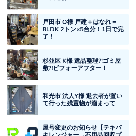
戸田市 O様 戸建＋はなれ＝
8LDK 2トン×5台分！1日で完
了！
杉並区 K様 遺品整理?!ゴミ屋
敷?!ビフォーアフター！
和光市 法人Y様 退去者が置い
て行った残置物が溜まって
屋号変更のお知らせ【テキパ
キレンジャー→不用品回収プ