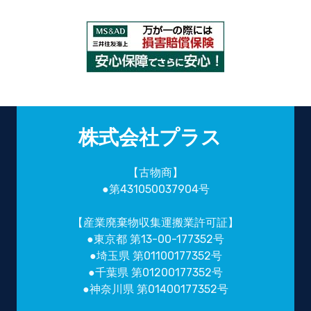
株式会社プラス
【古物商】
●第431050037904号
【産業廃棄物収集運搬業許可証】
●東京都 第13-00-177352号
●埼玉県 第01100177352号
●千葉県 第01200177352号
●神奈川県 第01400177352号