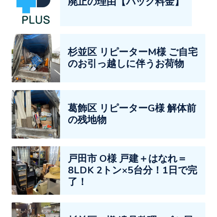
廃止の理由【パック料金】
杉並区 リピーターM様 ご自宅
のお引っ越しに伴うお荷物
葛飾区 リピーターG様 解体前
の残地物
戸田市 O様 戸建＋はなれ＝
8LDK 2トン×5台分！1日で完
了！