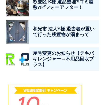
杉並区 K様 遺品整理?!ゴミ屋
敷?!ビフォーアフター！
和光市 法人Y様 退去者が置い
て行った残置物が溜まって
屋号変更のお知らせ【テキパ
キレンジャー→不用品回収プ
ラス】