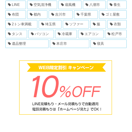
LINE
空気清浄機
扇風機
八潮市
養生
布団
都内
吉川市
千葉県
ゴミ屋敷
2トン車満載
埼玉県
ソファー
服
衣類
タンス
パソコン
冷蔵庫
エアコン
松戸市
遺品整理
本庄市
寝具