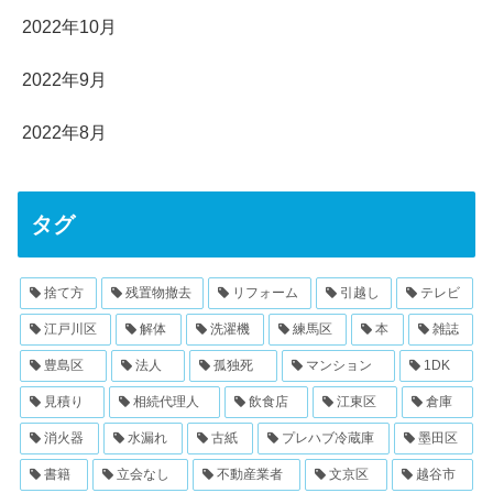
2022年10月
2022年9月
2022年8月
タグ
捨て方
残置物撤去
リフォーム
引越し
テレビ
江戸川区
解体
洗濯機
練馬区
本
雑誌
豊島区
法人
孤独死
マンション
1DK
見積り
相続代理人
飲食店
江東区
倉庫
消火器
水漏れ
古紙
プレハブ冷蔵庫
墨田区
書籍
立会なし
不動産業者
文京区
越谷市