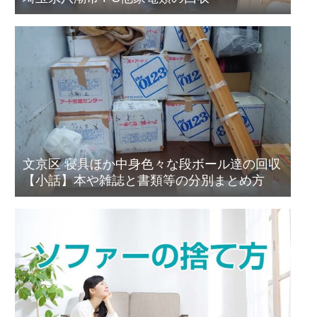
文京区 寝具ほか中身色々な段ボール達の回収
【小話】本や雑誌と書類等の分別まとめ方