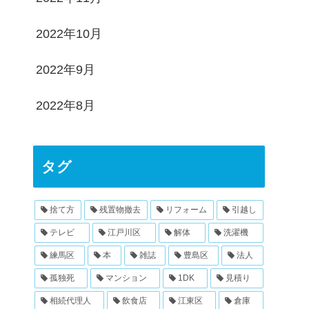
2022年10月
2022年9月
2022年8月
タグ
捨て方
残置物撤去
リフォーム
引越し
テレビ
江戸川区
解体
洗濯機
練馬区
本
雑誌
豊島区
法人
孤独死
マンション
1DK
見積り
相続代理人
飲食店
江東区
倉庫