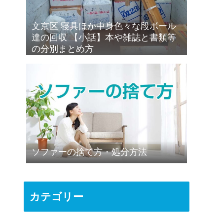
文京区 寝具ほか中身色々な段ボール
達の回収 【小話】本や雑誌と書類等
の分別まとめ方
ソファーの捨て方・処分方法
カテゴリー