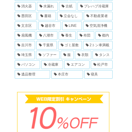
消火器
水漏れ
古紙
プレハブ冷蔵庫
墨田区
書籍
立会なし
不動産業者
文京区
越谷市
LINE
空気清浄機
扇風機
八潮市
養生
布団
都内
吉川市
千葉県
ゴミ屋敷
2トン車満載
埼玉県
ソファー
服
衣類
タンス
パソコン
冷蔵庫
エアコン
松戸市
遺品整理
本庄市
寝具