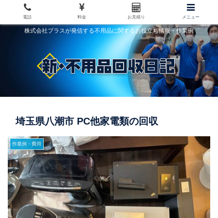
電話
料金
お見積り
メニュー
株式会社プラスが発信する不用品に関するお役立ち情報・作業例
埼玉県八潮市 PC他家電類の回収
作業例・費用