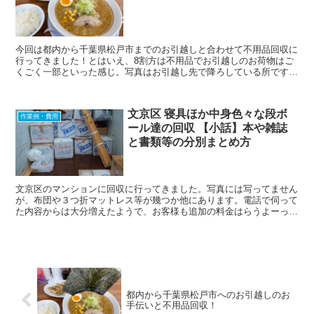
今回は都内から千葉県松戸市までのお引越しと合わせて不用品回収に
行ってきました！とはいえ、8割方は不用品でお引越しのお荷物はご
くごく一部といった感じ。写真はお引越し先で降ろしている所です。
左は養生した洗濯機！入れ替えて古い洗...
文京区 寝具ほか中身色々な段ボ
作業例・費用
ール達の回収 【小話】本や雑誌
と書類等の分別まとめ方
文京区のマンションに回収に行ってきました。写真には写ってません
が、布団や３つ折マットレス等が幾つか他にあります。電話で伺って
た内容からは大分増えたようで、お客様も追加の料金はらうよーって
感じでした。電話見積時は25,000円+税程でしたが...
都内から千葉県松戸市へのお引越しのお
手伝いと不用品回収！