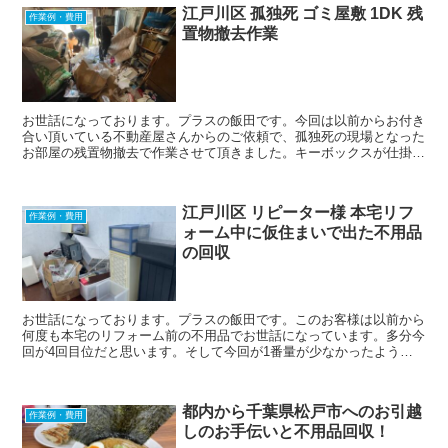
江戸川区 孤独死 ゴミ屋敷 1DK 残
作業例・費用
置物撤去作業
お世話になっております。プラスの飯田です。今回は以前からお付き
合い頂いている不動産屋さんからのご依頼で、孤独死の現場となった
お部屋の残置物撤去で作業させて頂きました。キーボックスが仕掛け
てあるお部屋で、お客様の立ち合いはなしでの作業となり...
江戸川区 リピーター様 本宅リフ
作業例・費用
ォーム中に仮住まいで出た不用品
の回収
お世話になっております。プラスの飯田です。このお客様は以前から
何度も本宅のリフォーム前の不用品でお世話になっています。多分今
回が4回目位だと思います。そして今回が1番量が少なかったように
思います。トラックの...
都内から千葉県松戸市へのお引越
作業例・費用
しのお手伝いと不用品回収！