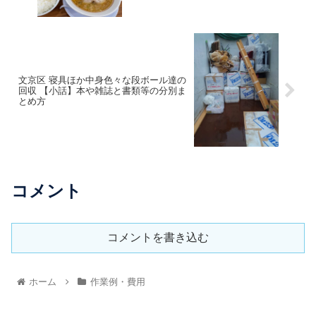
文京区 寝具ほか中身色々な段ボール達の
回収 【小話】本や雑誌と書類等の分別ま
とめ方
コメント
コメントを書き込む
ホーム
作業例・費用