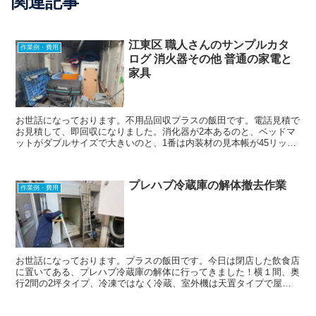
関連記事
江東区 職人さんのサンプルカタ
作業例・費用
ログ 消火器その他 普通の家電と
家具
お世話になっております。不用品回収プラスの飯田です。電話見積で
お見積して、即回収になりました。消化器が2本あるのと、ベッドマ
ットがダブルサイズで大きいのと、1番は内装材の見本帳が45リット
ルゴミ袋で2袋分ありましたので、どれも処分代が高い...
プレハブ冷蔵庫の解体撤去作業
作業例・費用
お世話になっております。プラスの飯田です。今日は閉店した飲食店
に置いてある、プレハブ冷蔵庫の解体に行ってきました！横１間、奥
行2間の2坪タイプ、冷凍ではなく冷蔵、室外機は天置タイプで屋根
の上に乗ってます。まずは室内の棚やスノコをどかした写...