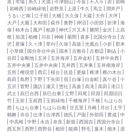
原 | 市場 | 糸久 | 犬成 | 今津朝山 | 今富 | 不入斗 | 岩 | 岩崎
| 岩崎西 | 岩崎緑地 | 岩野見 | 上原 | 牛久 | 馬立 | 潤井戸 |
うるいど南 | 江子田 | 大桶 | 大久保 | 大蔵 | 大作 | 大坪 |
大戸 | 大厩 | 大和田 | 荻作 | 奥野 | 押沼 | 小田部 | 折津 | 海
保 | 柿木台 | 風戸 | 柏原 | 神代 | 片又木 | 勝間 | 金沢 | 上高
根 | 加茂 | 栢橋 | 川在 | 神崎 | 菊間 | 喜多 | 北国分寺台 | 吉
沢 | 君塚 | 久々津 | 草刈 | 久保 | 高坂 | 光風台 | 小折 | 郡本
| 小草畑 | 国分寺台中央 | 国本 | 古敷谷 | 古都辺 | 駒込 | 小
谷田 | 金剛地 | 五井 | 五井海岸 | 五井金杉 | 五井中央西 |
五井中央東 | 五井中央南 | 五井西 | 五井東 | 五井南海岸 |
五所 | 権現堂 | 西広 | 桜台 | 佐是 | 更級 | 椎津 | 椎の木台 |
島田 | 島野 | 下野 | 下矢田 | 宿 | 白塚 | 白金町 | 真ケ谷 | 十
五沢 | 菅野 | 諏訪 | 瀬又 | 惣社 | 高倉 | 高滝 | 高田 | 滝口 |
武士 | 辰巳台西 | 辰巳台東 | 立野 | 田尾 | 田淵 | 田淵旧日
竹 | 玉前 | 玉前西 | 玉前緑地 | 千種海岸 | 千種 | ちはら台
西 | ちはら台東 | ちはら台南 | 廿五里 | 月崎 | 月出 | 土宇 |
鶴舞 | 寺谷 | 出津 | 出津西 | 徳氏 | 戸面 | 外部田 | 豊成 | 中
| 中高根 | 中野 | 永吉 | 奈良 | 新堀 | 西国吉 | 西国分寺台 |
西五所 | 西野 | 西野谷 | 根田 | 能満 | 野毛 | 葉木 | 畑木 | 原