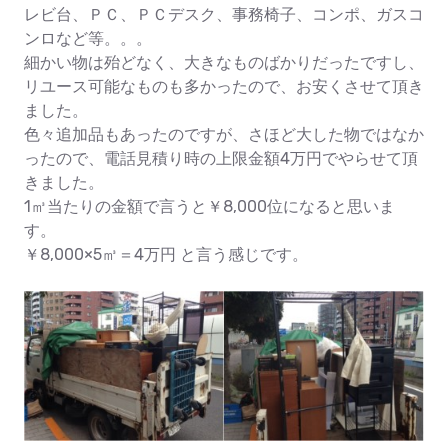
レビ台、ＰＣ、ＰＣデスク、事務椅子、コンポ、ガスコ
ンロなど等。。。
細かい物は殆どなく、大きなものばかりだったですし、
リユース可能なものも多かったので、お安くさせて頂き
ました。
色々追加品もあったのですが、さほど大した物ではなか
ったので、電話見積り時の上限金額4万円でやらせて頂
きました。
1㎥当たりの金額で言うと￥8,000位になると思いま
す。
￥8,000×5㎥＝4万円 と言う感じです。