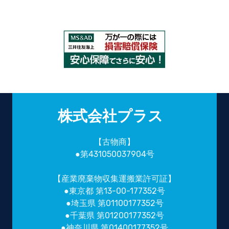
株式会社プラス
【古物商】
●第431050037904号
【産業廃棄物収集運搬業許可証】
●東京都 第13-00-177352号
●埼玉県 第01100177352号
●千葉県 第01200177352号
●神奈川県 第01400177352号