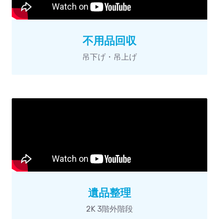
不用品回収
吊下げ・吊上げ
遺品整理
2K 3階外階段