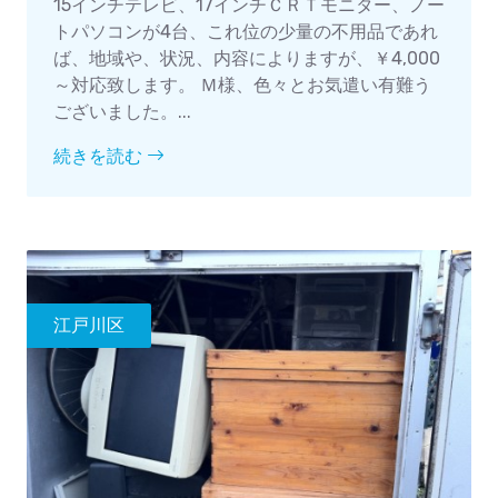
15インチテレビ、17インチＣＲＴモニター、ノー
トパソコンが4台、これ位の少量の不用品であれ
ば、地域や、状況、内容によりますが、￥4,000
～対応致します。 Ｍ様、色々とお気遣い有難う
ございました。...
続きを読む
江戸川区