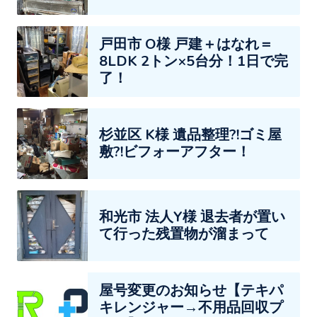
戸田市 O様 戸建＋はなれ＝
8LDK 2トン×5台分！1日で完
了！
杉並区 K様 遺品整理?!ゴミ屋
敷?!ビフォーアフター！
和光市 法人Y様 退去者が置い
て行った残置物が溜まって
屋号変更のお知らせ【テキパ
キレンジャー→不用品回収プ