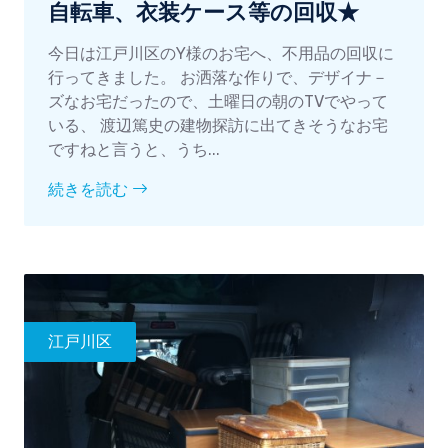
自転車、衣装ケース等の回収★
今日は江戸川区のY様のお宅へ、不用品の回収に
行ってきました。 お洒落な作りで、デザイナ－
ズなお宅だったので、土曜日の朝のTVでやって
いる、 渡辺篤史の建物探訪に出てきそうなお宅
ですねと言うと、うち...
続きを読む
江戸川区