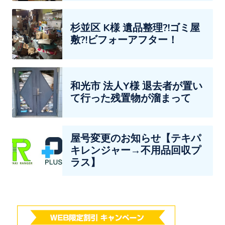
杉並区 K様 遺品整理?!ゴミ屋
敷?!ビフォーアフター！
和光市 法人Y様 退去者が置い
て行った残置物が溜まって
屋号変更のお知らせ【テキパ
キレンジャー→不用品回収プ
ラス】