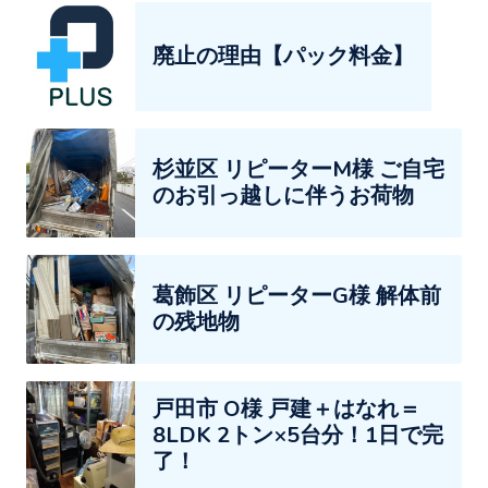
廃止の理由【パック料金】
杉並区 リピーターM様 ご自宅
のお引っ越しに伴うお荷物
葛飾区 リピーターG様 解体前
の残地物
戸田市 O様 戸建＋はなれ＝
8LDK 2トン×5台分！1日で完
了！