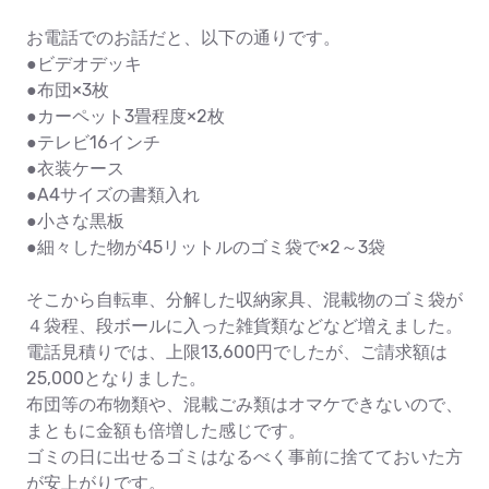
お電話でのお話だと、以下の通りです。
●ビデオデッキ
●布団×3枚
●カーペット3畳程度×2枚
●テレビ16インチ
●衣装ケース
●A4サイズの書類入れ
●小さな黒板
●細々した物が45リットルのゴミ袋で×2～3袋
そこから自転車、分解した収納家具、混載物のゴミ袋が
４袋程、段ボールに入った雑貨類などなど増えました。
電話見積りでは、上限13,600円でしたが、ご請求額は
25,000となりました。
布団等の布物類や、混載ごみ類はオマケできないので、
まともに金額も倍増した感じです。
ゴミの日に出せるゴミはなるべく事前に捨てておいた方
が安上がりです。