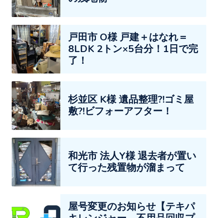
戸田市 O様 戸建＋はなれ＝
8LDK 2トン×5台分！1日で完
了！
杉並区 K様 遺品整理?!ゴミ屋
敷?!ビフォーアフター！
和光市 法人Y様 退去者が置い
て行った残置物が溜まって
屋号変更のお知らせ【テキパ