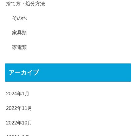
捨て方・処分方法
その他
家具類
家電類
アーカイブ
2024年1月
2022年11月
2022年10月