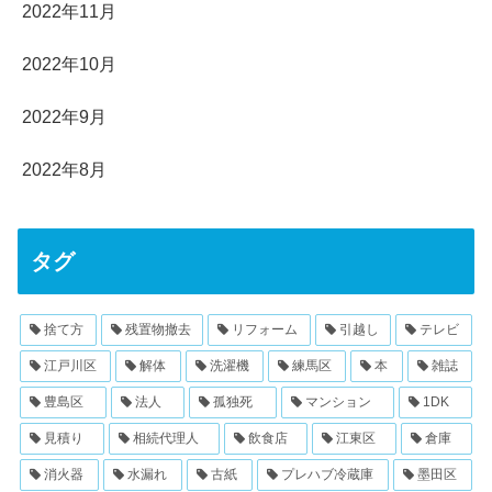
2022年11月
2022年10月
2022年9月
2022年8月
タグ
捨て方
残置物撤去
リフォーム
引越し
テレビ
江戸川区
解体
洗濯機
練馬区
本
雑誌
豊島区
法人
孤独死
マンション
1DK
見積り
相続代理人
飲食店
江東区
倉庫
消火器
水漏れ
古紙
プレハブ冷蔵庫
墨田区