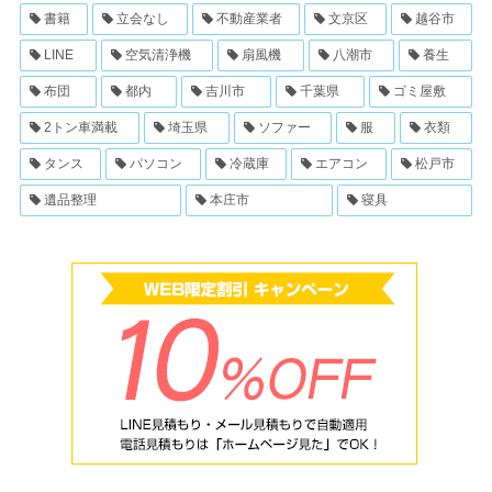
書籍
立会なし
不動産業者
文京区
越谷市
LINE
空気清浄機
扇風機
八潮市
養生
布団
都内
吉川市
千葉県
ゴミ屋敷
2トン車満載
埼玉県
ソファー
服
衣類
タンス
パソコン
冷蔵庫
エアコン
松戸市
遺品整理
本庄市
寝具