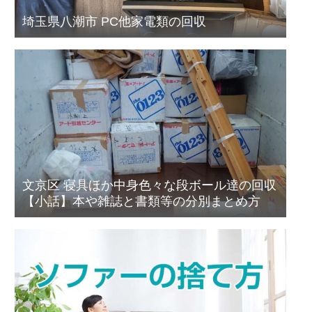
埼玉県八潮市 PC他家電類の回収
文京区 寝具ほか中身色々な段ボール達の回収
【小話】本や雑誌と書類等の分別まとめ方