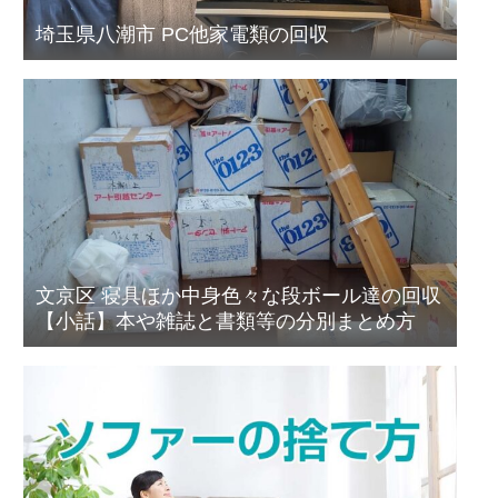
埼玉県八潮市 PC他家電類の回収
文京区 寝具ほか中身色々な段ボール達の回収
【小話】本や雑誌と書類等の分別まとめ方