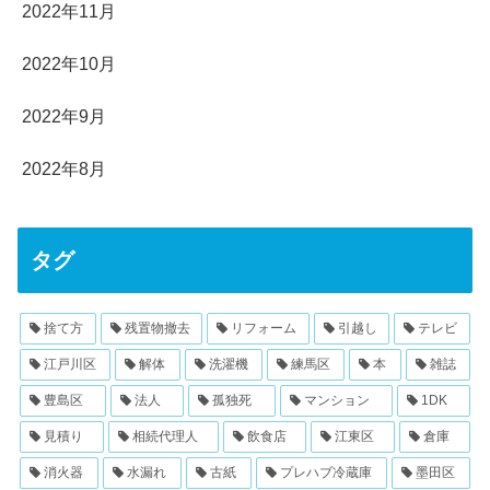
2022年11月
2022年10月
2022年9月
2022年8月
タグ
捨て方
残置物撤去
リフォーム
引越し
テレビ
江戸川区
解体
洗濯機
練馬区
本
雑誌
豊島区
法人
孤独死
マンション
1DK
見積り
相続代理人
飲食店
江東区
倉庫
消火器
水漏れ
古紙
プレハブ冷蔵庫
墨田区