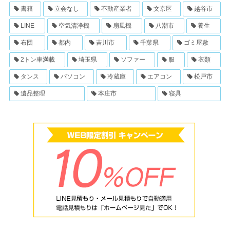
書籍
立会なし
不動産業者
文京区
越谷市
LINE
空気清浄機
扇風機
八潮市
養生
布団
都内
吉川市
千葉県
ゴミ屋敷
2トン車満載
埼玉県
ソファー
服
衣類
タンス
パソコン
冷蔵庫
エアコン
松戸市
遺品整理
本庄市
寝具