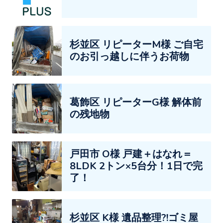
杉並区 リピーターM様 ご自宅
のお引っ越しに伴うお荷物
葛飾区 リピーターG様 解体前
の残地物
戸田市 O様 戸建＋はなれ＝
8LDK 2トン×5台分！1日で完
了！
杉並区 K様 遺品整理?!ゴミ屋