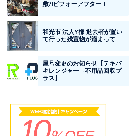
敷?!ビフォーアフター！
和光市 法人Y様 退去者が置い
て行った残置物が溜まって
屋号変更のお知らせ【テキパ
キレンジャー→不用品回収プ
ラス】