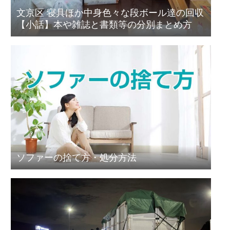
文京区 寝具ほか中身色々な段ボール達の回収
【小話】本や雑誌と書類等の分別まとめ方
ソファーの捨て方・処分方法