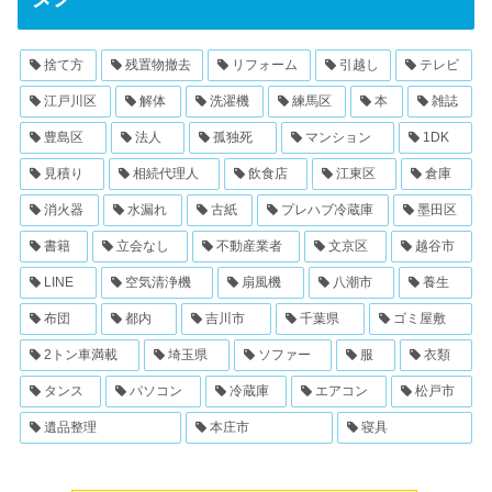
捨て方
残置物撤去
リフォーム
引越し
テレビ
江戸川区
解体
洗濯機
練馬区
本
雑誌
豊島区
法人
孤独死
マンション
1DK
見積り
相続代理人
飲食店
江東区
倉庫
消火器
水漏れ
古紙
プレハブ冷蔵庫
墨田区
書籍
立会なし
不動産業者
文京区
越谷市
LINE
空気清浄機
扇風機
八潮市
養生
布団
都内
吉川市
千葉県
ゴミ屋敷
2トン車満載
埼玉県
ソファー
服
衣類
タンス
パソコン
冷蔵庫
エアコン
松戸市
遺品整理
本庄市
寝具