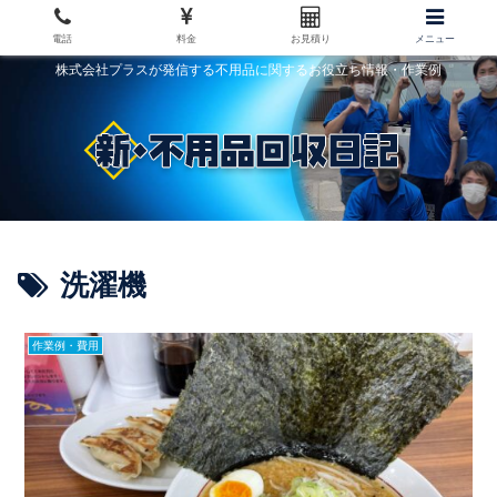
電話
料金
お見積り
メニュー
株式会社プラスが発信する不用品に関するお役立ち情報・作業例
洗濯機
作業例・費用