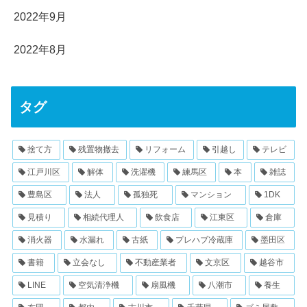
2022年9月
2022年8月
タグ
捨て方
残置物撤去
リフォーム
引越し
テレビ
江戸川区
解体
洗濯機
練馬区
本
雑誌
豊島区
法人
孤独死
マンション
1DK
見積り
相続代理人
飲食店
江東区
倉庫
消火器
水漏れ
古紙
プレハブ冷蔵庫
墨田区
書籍
立会なし
不動産業者
文京区
越谷市
LINE
空気清浄機
扇風機
八潮市
養生