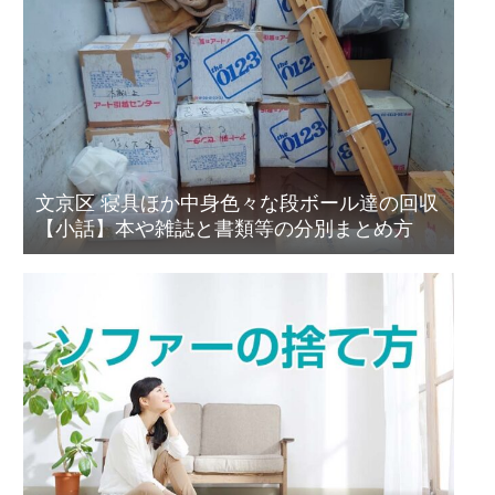
文京区 寝具ほか中身色々な段ボール達の回収
【小話】本や雑誌と書類等の分別まとめ方