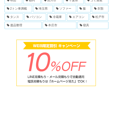
布団
都内
吉川市
千葉県
ゴミ屋敷
2トン車満載
埼玉県
ソファー
服
衣類
タンス
パソコン
冷蔵庫
エアコン
松戸市
遺品整理
本庄市
寝具